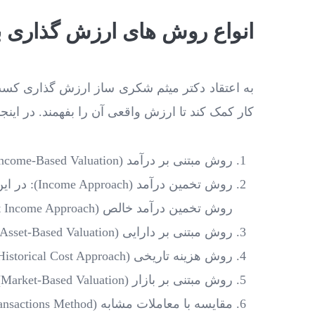
انواع روش های ارزش گذاری ب
به اعتقاد دکتر میثم شکری ساز ارزش‌ گذاری کسب 
کار کمک کند تا ارزش واقعی آن را بفهمند. در اینج
روش مبتنی بر درآمد (Income-Based Valuation):
روش تخمین
روش تخمین درآمد خالص (Net Income Approach) و روش تخمین سود نقدی (Cash Flow Approach) از این دسته به شمار می ‌روند.
روش مبتنی بر دارایی (Asset-Based Valuation):
روش هزینه تاریخی (Historical Cost Approach): در این روش، ارزش کسب و کار بر اساس هزینه ‌های تاریخی و دارایی‌ های آن محاسبه می ‌شود.
روش مبتنی بر بازار (Market-Based Valuation):
مقایسه با معاملات مشابه (Comparable Transactions Method): در این روش، ارزش کسب و کار بر اساس معاملات مشابه در بازار تعیین می ‌شود.